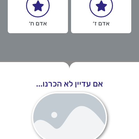
אדם ז׳
אדם ח׳
אם עדיין לא הכרנו...